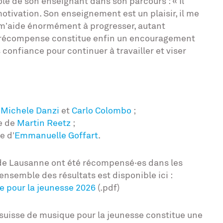
e de son enseignant dans son parcours : « Il
tivation. Son enseignement est un plaisir, il me
Il m’aide énormément à progresser, autant
 récompense constitue enfin un encouragement
 confiance pour continuer à travailler et viser
e
Michele Danzi
et
Carlo Colombo
;
ve de
Martin Reetz
;
ve d’
Emmanuelle Goffart
.
 de Lausanne ont été récompensé·es dans les
’ensemble des résultats est disponible ici :
e pour la jeunesse 2026
(.pdf)
 suisse de musique pour la jeunesse constitue une