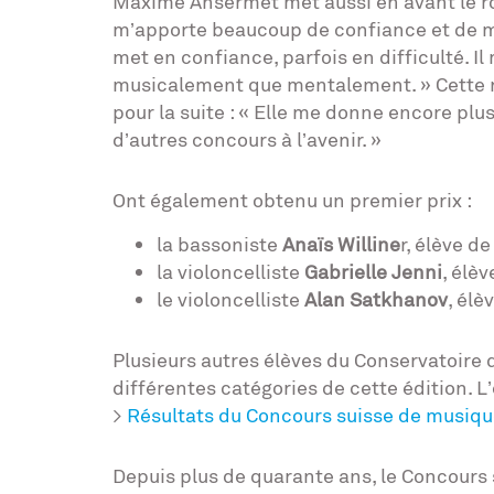
Maxime Ansermet met aussi en avant le rôl
m’apporte beaucoup de confiance et de mo
met en confiance, parfois en difficulté. 
musicalement que mentalement. » Cette
pour la suite : « Elle me donne encore plus
d’autres concours à l’avenir. »
Ont également obtenu un premier prix :
la bassoniste
Anaïs Willine
r, élève d
la violoncelliste
Gabrielle Jenni
, élè
le violoncelliste
Alan Satkhanov
, élè
Plusieurs autres élèves du Conservatoire
différentes catégories de cette édition. L
>
Résultats du Concours suisse de musiqu
Depuis plus de quarante ans, le Concours