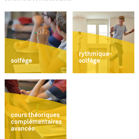
rythmique-
solfège
solfège
cours théoriques
complémentaires
avancés