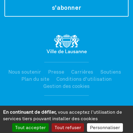
s'abonner
Nous soutenir
Presse
Carrières
Soutiens
Plan du site
Conditions d'utilisation
Gestion des cookies
extranet
bibliothèque
HEMU
En continuant de défiler,
vous acceptez l'utilisation de
services tiers pouvant installer des cookies
Tout accepter
Tout refuser
Personnaliser
Une création
WNG agence digitale