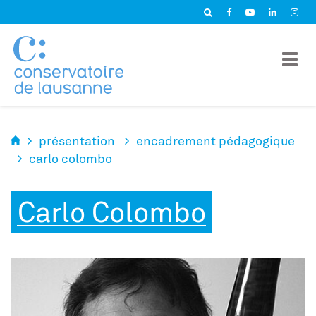
Panneau de gestion des cookies
présentation
encadrement pédagogique
carlo colombo
Carlo Colombo