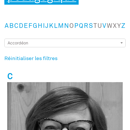
A
B
C
D
E
F
G
H
I
J
K
L
M
N
O
P
Q
R
S
T
U
V
W
X
Y
Z
Réinitialiser les filtres
C