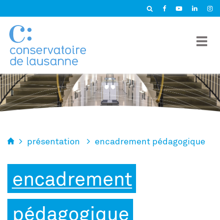
Panneau de gestion des cookies
présentation
encadrement pédagogique
encadrement
pédagogique