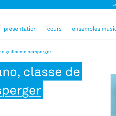
ex
présentation
cours
ensembles musi
 de guillaume hersperger
ano, classe de
sperger