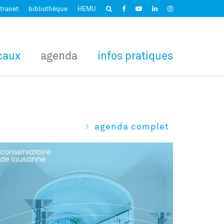
tranet
bibliothèque
HEMU
caux
agenda
infos pratiques
agenda complet