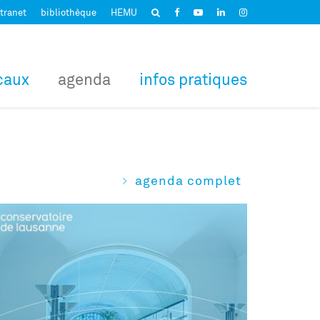
tranet
bibliothèque
HEMU
caux
agenda
infos pratiques
agenda complet