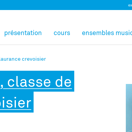
ex
présentation
cours
ensembles musi
 laurance crevoisier
, classe de
isier