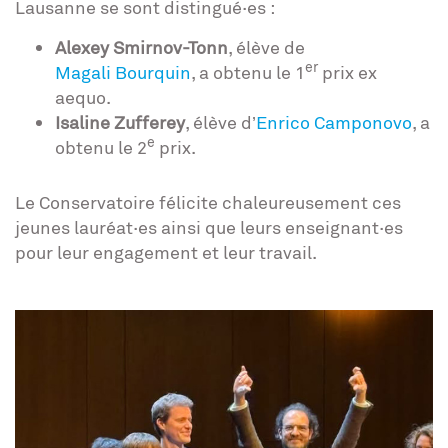
Lausanne se sont distingué·es :
Alexey Smirnov-Tonn
, élève de
er
Magali Bourquin
, a obtenu le 1
prix ex
aequo.
Isaline Zufferey
, élève d’
Enrico Camponovo
, a
e
obtenu le 2
prix.
Le Conservatoire félicite chaleureusement ces
jeunes lauréat·es ainsi que leurs enseignant·es
pour leur engagement et leur travail.