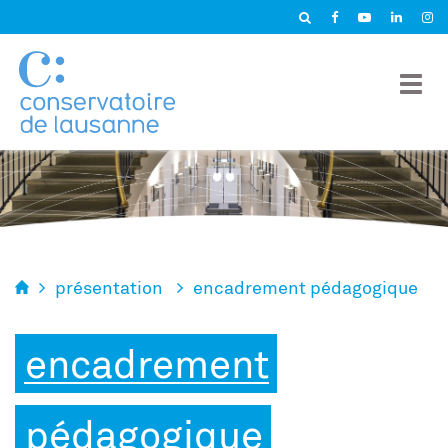
Panneau de gestion des cookies
présentation
encadrement pédagogique
encadrement
pédagogique