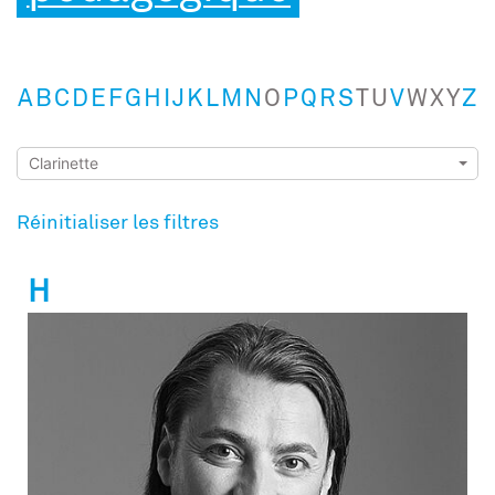
A
B
C
D
E
F
G
H
I
J
K
L
M
N
O
P
Q
R
S
T
U
V
W
X
Y
Z
Réinitialiser les filtres
H