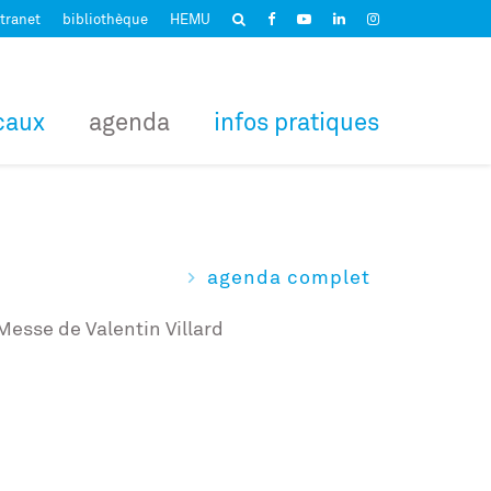
tranet
bibliothèque
HEMU
caux
agenda
infos pratiques
agenda complet