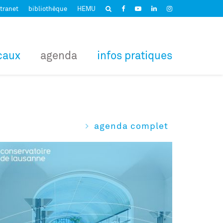
tranet
bibliothèque
HEMU
caux
agenda
infos pratiques
agenda complet