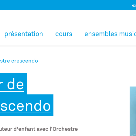
ex
présentation
cours
ensembles musi
estre crescendo
r de
escendo
teur d’enfant avec l’Orchestre