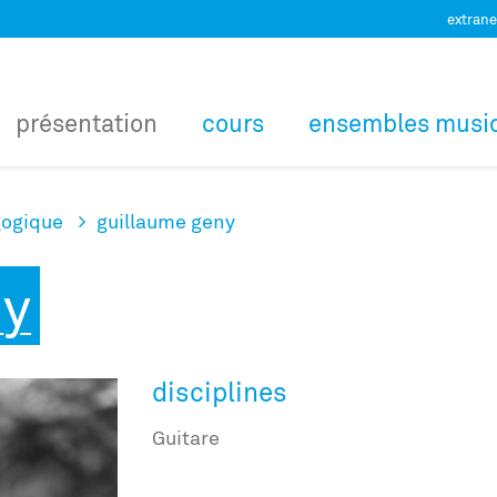
extrane
présentation
cours
ensembles musi
ogique
guillaume geny
ny
disciplines
Guitare