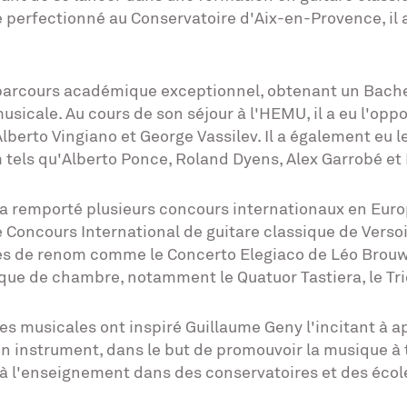
perfectionné au Conservatoire d'Aix-en-Provence, il 
parcours académique exceptionnel, obtenant un Bachel
sicale. Au cours de son séjour à l'HEMU, il a eu l'opp
lberto Vingiano et George Vassilev. Il a également eu l
 tels qu'Alberto Ponce, Roland Dyens, Alex Garrobé et
a remporté plusieurs concours internationaux en Europ
 Concours International de guitare classique de Versoix
èces de renom comme le Concerto Elegiaco de Léo Brouw
ique de chambre, notamment le Quatuor Tastiera, le Tri
res musicales ont inspiré Guillaume Geny l'incitant à 
on instrument, dans le but de promouvoir la musique à t
cré à l'enseignement dans des conservatoires et des éc