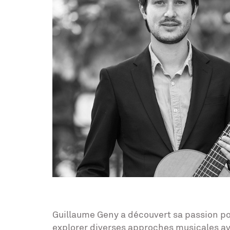
Guillaume Geny a découvert sa passion po
explorer diverses approches musicales av