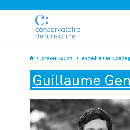
Panneau de gestion des cookies
présentation
encadrement pédag
Guillaume Ge