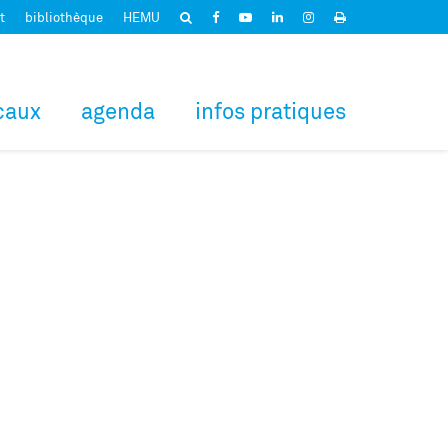
t
bibliothèque
HEMU
caux
agenda
infos pratiques