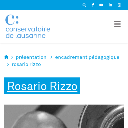
Panneau de gestion des cookies
présentation
encadrement pédagogique
rosario rizzo
Rosario Rizzo