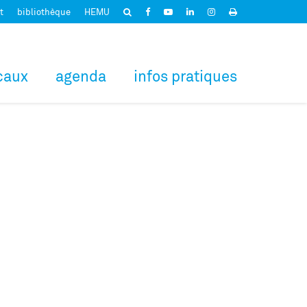
t
bibliothèque
HEMU
caux
agenda
infos pratiques