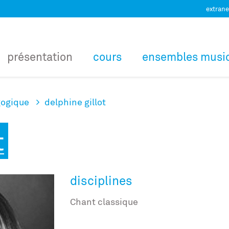
extrane
présentation
cours
ensembles musi
ogique
delphine gillot
t
disciplines
Chant classique