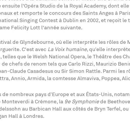
re ensuite l'Opéra Studio de la Royal Academy, dont el
naux et remporte le concours des Saints Anges à Paris 
rnational Singing Contest à Dublin en 2002, et reçoit 
me Felicity Lott l'année suivante.
ival de Glyndebourne, où elle interprète les rôles de 
rguerite. C'est avec
La Voix humaine
, qu’elle interprè
s, telles que le Welsh National Opera, le Théâtre des 
on de chefs de renom tels que Carlo Rizzi, Maurizio Ben
n-Claude Casadesus ou Sir Simon Rattle. Parmi les rôl
ettra, Annio, Armida, la comtesse Almaviva, Poppea, Ali
ns de nombreux pays d’Europe et aux États-Unis, nota
 Monteverdi à Crémone, la
9e Symphonie
de Beethoven
ndelssohn au Barbican Hall aux côtés de Bryn Terfel, ou
gan Hall à Londres.