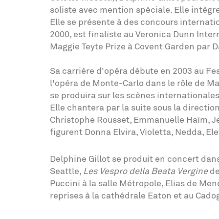
soliste avec mention spéciale. Elle intèg
Elle se présente à des concours internatio
2000, est finaliste au Veronica Dunn Inte
Maggie Teyte Prize à Covent Garden par Da
Sa carrière d'opéra débute en 2003 au Fest
l'opéra de Monte-Carlo dans le rôle de Ma
se produira sur les scènes internationale
Elle chantera par la suite sous la directi
Christophe Rousset, Emmanuelle Haïm, Jea
figurent Donna Elvira, Violetta, Nedda, El
Delphine Gillot se produit en concert da
Seattle,
Les Vespro della Beata Vergine
de
Puccini à la salle Métropole, Elias de Me
reprises à la cathédrale Eaton et au Cado